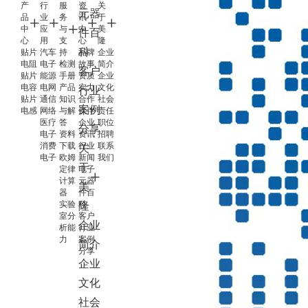
产
行
服
资
关
元器
品
业
务
讯
于
中
应
与
中
美
件百
心
用
支
心
隆
科
贴片
汽车
持
品牌
企业
电阻
电子
检测
故事
简介
客户
贴片
能源
手册
资质
企业
电容
电网
产品
实力
文化
行业
贴片
通信
知识
合作
社会
案例
电感
网络
与解
伙伴
责任
医疗
答
企业
职位
分享
电子
资料
资讯
招聘
消费
下载
行业
联系
关
电子
欧姆
新闻
我们
于
定律
电子
计算
元器
美
器
件百
实验
科
隆
室分
客户
企业
析能
行业
力
案例
简介
分享
企业
文化
社会