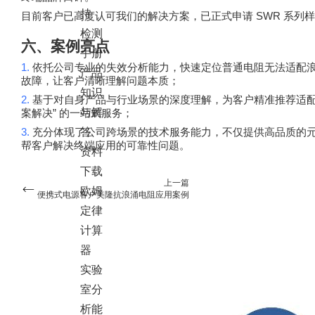
持
SWR
目前客户已高度认可我们的解决方案，已正式申请
系列样
检测
六、案例亮点
手册
1.
依托公司专业的失效分析能力，快速定位普通电阻无法适配
产品
故障，让客户清晰理解问题本质；
知识
2.
基于对自身产品与行业场景的深度理解，为客户精准推荐适
与解
”
案解决
的一站式服务；
3.
充分体现了公司跨场景的技术服务能力，不仅提供高品质的
答
帮客户解决终端应用的可靠性问题。
资料
下载
上一篇
欧姆
便携式电源客户美隆抗浪涌电阻应用案例
定律
计算
器
实验
室分
析能