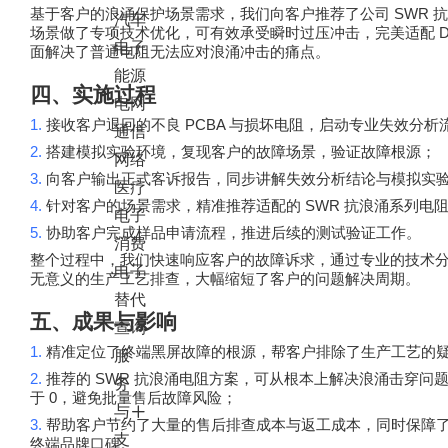
SWR
基于客户的浪涌保护场景需求，我们向客户推荐了公司
抗
汽车
场景做了专项技术优化，可有效承受瞬时过压冲击，完美适配
电子
面解决了普通电阻无法应对浪涌冲击的痛点。
能源
四、实施过程
电网
1.
PCBA
接收客户退回的不良
与损坏电阻，启动专业失效分析
通信
2.
搭建模拟实验环境，复现客户的故障场景，验证故障根源；
网络
3.
向客户输出正式客诉报告，同步讲解失效分析结论与模拟实
医疗
4.
SWR
针对客户的场景需求，精准推荐适配的
抗浪涌系列电
电子
5.
协助客户完成样品申请流程，推进后续的测试验证工作。
消费
整个过程中，我们快速响应客户的故障诉求，通过专业的技术
电子
无意义的生产工艺排查，大幅缩短了客户的问题解决周期。
替代
五、成果与影响
查询
1.
精准定位了终端黑屏故障的根源，帮客户排除了生产工艺的
服
2.
SWR
推荐的
抗浪涌电阻方案，可从根本上解决浪涌击穿问
务
0
于
，避免批量售后故障风险；
与
3.
帮助客户节约了大量的售后排查成本与返工成本，同时保障
支
终端品牌口碑。