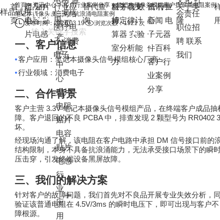
首頁
>
资讯中心
>
客户行业案例分享
>
笔记本摄像头模组客户抗浪涌电阻案例
首
产品中
阻
贴片
行业应
替代查
服务与支
料下载
欧
资讯中
讯
行业
关于美
样品试用
信网络
会责任
笔记本摄像头模组客户抗浪涌电阻案例
页
心
电容
贴
用
询
持
姆定律计
心
新闻
电
隆
首页
发布时间：2026.03.19
浏览次数：1921 次
医疗电
职位招
片电感
算器
实验
子元器
产
子
消费
聘
联系
一、客户信息
室分析能
件百科
品
电子
我们
•
客户应用：笔记本摄像头信号模组核心厂商
力
客户行
中
•
行业领域：消费电子
业案例
心
分享
二、合作背景
贴片
电阻
3.3V
客户主营
笔记本摄像头信号模组产品，在终端客户成品抽
PCBA
2
RR0402 
障。客户退回的不良
中，排查发现
颗型号为
贴片
坏。
电容
DM
经现场沟通了解，该电阻在客户电路中承担
信号接口前的
贴片
结构限制，本身不具备抗浪涌能力，无法承受接口场景下的瞬
压击穿，引发终端设备黑屏故障。
电感
行
三、我们的解决方案
业
针对客户的故障问题，我们首先对不良品开展专业失效分析，
应
4.5V/3ms
验证该普通电阻在
的瞬时电压下，即可出现与客户不
障根源。
用