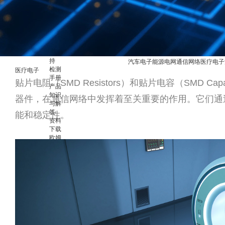
电子
替代
查询
服
务
与
支
持
汽车电子
能源电网
通信网络
医疗电子
检测
医疗电子
手册
贴片电阻（SMD Resistors）和贴片电容（SMD Ca
产品
知识
器件，在通信网络中发挥着至关重要的作用。它们通
与解
答
能和稳定性。
资料
下载
欧姆
定律
计算
器
实验
室分
析能
力
资
讯
中