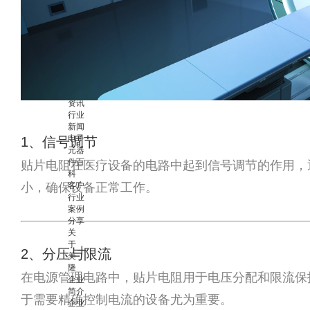
心
品牌
故事
资质
实力
合作
伙伴
企业
资讯
行业
新闻
电子
1、信号调节
元器
件百
贴片电阻在医疗设备的电路中起到信号调节的作用，
科
客户
小，确保设备正常工作。
行业
案例
分享
关
于
2、分压与限流
美
隆
在电源管理电路中，贴片电阻用于电压分配和限流保
企业
简介
于需要精确控制电流的设备尤为重要。
企业