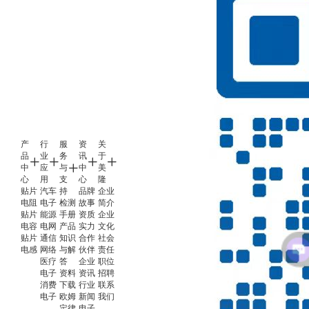
产
行
服
资
关
品
业
务
讯
于
中
应
与
中
美
心
用
支
心
隆
贴片
汽车
持
品牌
企业
电阻
电子
检测
故事
简介
贴片
能源
手册
资质
企业
电容
电网
产品
实力
文化
贴片
通信
知识
合作
社会
电感
网络
与解
伙伴
责任
医疗
答
企业
职位
电子
资料
资讯
招聘
消费
下载
行业
联系
电子
欧姆
新闻
我们
定律
电子