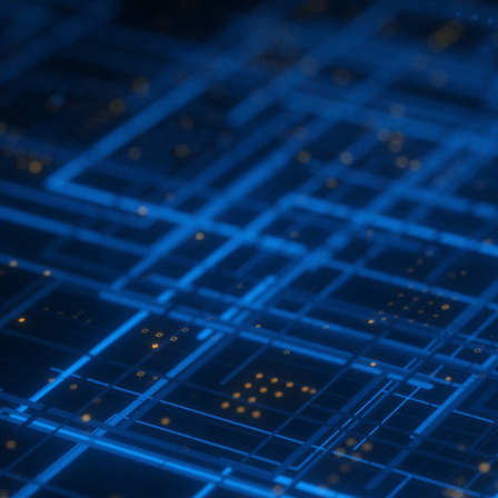
首
产品中
阻
贴片
行业应
替代查
服务与支
料下载
欧
资讯中
讯
行业
关于美
样品试
信网络
会责任
样品试用
页
心
电容
贴
用
询
持
姆定律计
心
新闻
电
隆
用
医疗电
职位招
片电感
首页
算器
实验
子元器
子
消费
聘
联系
产
室分析能
件百科
电子
我们
品
力
客户行
中
业案例
心
分享
贴片
电阻
贴片
电容
贴片
电感
行
业
应
用
汽车
电子
能源
电网
通信
网络
医疗
电子
消费