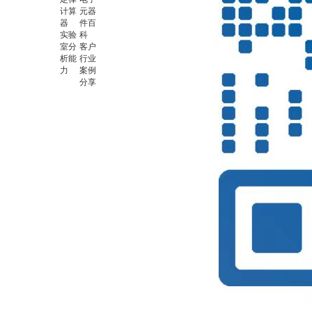
计算
元器
器
件百
实验
科
室分
客户
析能
行业
力
案例
分享