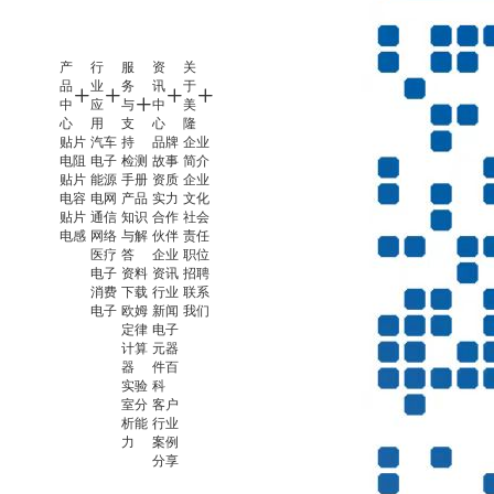
产
行
服
资
关
品
业
务
讯
于
中
应
与
中
美
心
用
支
心
隆
贴片
汽车
持
品牌
企业
电阻
电子
检测
故事
简介
贴片
能源
手册
资质
企业
电容
电网
产品
实力
文化
贴片
通信
知识
合作
社会
电感
网络
与解
伙伴
责任
医疗
答
企业
职位
电子
资料
资讯
招聘
消费
下载
行业
联系
电子
欧姆
新闻
我们
定律
电子
计算
元器
器
件百
实验
科
室分
客户
析能
行业
力
案例
分享