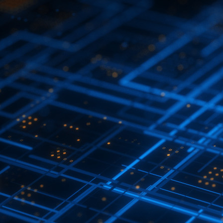
首
产品中
阻
贴片
行业应
替代查
服务与支
料下载
欧
资讯中
讯
行业
关于美
样品试
信网络
会责任
样品试用
页
心
电容
贴
用
询
持
姆定律计
心
新闻
电
隆
用
医疗电
职位招
片电感
首页
算器
实验
子元器
子
消费
聘
联系
产
室分析能
件百科
电子
我们
品
力
客户行
中
业案例
心
分享
行
业
应
用
替代
查询
服
务
与
支
持
资
讯
中
心
关
于
美
隆