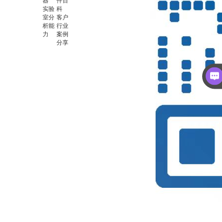
器
件百
实验
科
室分
客户
析能
行业
力
案例
分享