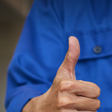
首
产品中
阻
贴片
行业应
替代查
服务与支
料下载
欧
资讯中
讯
行业
关于美
样品试
信网络
会责任
样品试用
页
心
电容
贴
用
询
持
姆定律计
心
新闻
电
隆
用
医疗电
职位招
片电感
首页
算器
实验
子元器
子
消费
聘
联系
产
室分析能
件百科
电子
我们
品
力
客户行
中
业案例
心
分享
贴片
电阻
贴片
电容
贴片
电感
行
业
应
用
汽车
电子
能源
电网
通信
网络
医疗
电子
消费