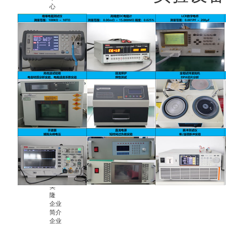
心
品牌
故事
资质
实力
合作
伙伴
企业
资讯
行业
新闻
电子
元器
件百
科
客户
行业
案例
分享
关
于
美
隆
企业
简介
企业