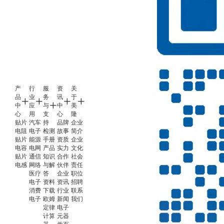
产
行
服
资
关
品
业
务
讯
于
中
应
与
中
美
心
用
支
心
隆
贴片
汽车
持
品牌
企业
电阻
电子
检测
故事
简介
贴片
能源
手册
资质
企业
电容
电网
产品
实力
文化
贴片
通信
知识
合作
社会
电感
网络
与解
伙伴
责任
医疗
答
企业
职位
电子
资料
资讯
招聘
消费
下载
行业
联系
电子
欧姆
新闻
我们
定律
电子
计算
元器