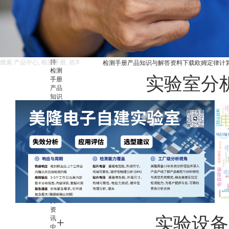
电子
替代
查询
服
务
与
支
持
检测手册
产品知识与解答
资料下载
欧姆定律计
检测
实验室分
手册
产品
知识
与解
答
资料
下载
欧姆
定律
计算
器
实验
室分
析能
力
资
实验设备
讯
中