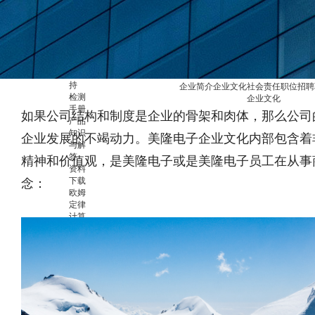
电子
替代
查询
服
务
与
支
持
企业简介
企业文化
社会责任
职位招聘
检测
企业文化
手册
如果公司结构和制度是企业的骨架和肉体，那么公司
产品
知识
企业发展的不竭动力。美隆电子企业文化内部包含着
与解
答
精神和价值观，是美隆电子或是美隆电子员工在从事
资料
下载
念：
欧姆
定律
计算
器
实验
室分
析能
力
资
讯
中