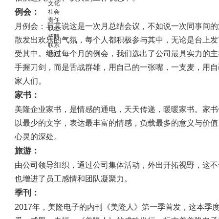
文化
例会：
社会
责任
月例会：与其说这是一次月总结会议，不如说一次同事间的
职位
招聘
散发出欢乐的气氛，每个人都积极参与其中，无论是台上发
联系
受其中。经过每个月的例会，我们选出了公司最具实力的主
我们
手握刀剑，而是舌战群雄，用自己的一张嘴，一支麦，用自
家人们。
家书：
美隆企业家书，是情感的通电，天天传递，暖暖家书。家书
以最少的文字，表达最丰富的情感，负载最多的意义与价值
心灵的深处。
旅游：
由公司领导组织，通过公司集体活动，外出开拓视野，这不
也增进了员工感情和团队凝聚力。
季刊：
2017年，美隆电子的内刊《美隆人》第一季首发，这本季