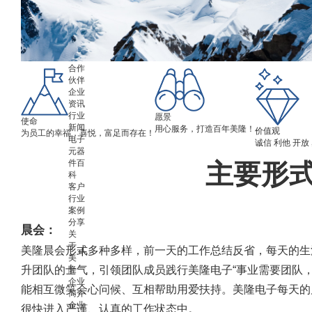
心
品牌
故事
资质
实力
合作
伙伴
企业
资讯
行业
愿景
使命
新闻
用心服务，打造百年美隆！
价值观
为员工的幸福，喜悦，富足而存在！
电子
诚信 利他 开放
元器
件百
主要形
科
客户
行业
案例
分享
晨会：
关
于
美隆晨会形式多种多样，前一天的工作总结反省，每天的生
美
升团队的士气，引领团队成员践行美隆电子“事业需要团队
隆
企业
能相互微笑会心问候、互相帮助用爱扶持。美隆电子每天的
简介
企业
很快进入严谨、认真的工作状态中。