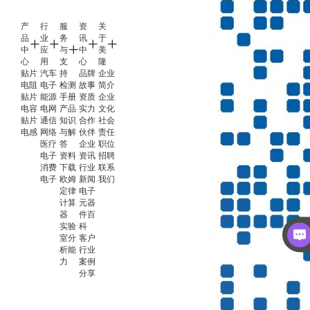
产
行
服
资
关
品
业
务
讯
于
中
应
与
中
美
心
用
支
心
隆
贴片
汽车
持
品牌
企业
电阻
电子
检测
故事
简介
贴片
能源
手册
资质
企业
电容
电网
产品
实力
文化
贴片
通信
知识
合作
社会
电感
网络
与解
伙伴
责任
医疗
答
企业
职位
电子
资料
资讯
招聘
消费
下载
行业
联系
电子
欧姆
新闻
我们
定律
电子
计算
元器
器
件百
实验
科
室分
客户
析能
行业
力
案例
分享