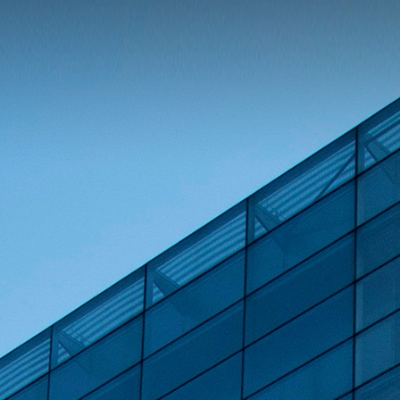
首
产品中
阻
贴片
行业应
替代查
服务与支
料下载
欧
资讯中
讯
行业
关于美
样品试
信网络
会责任
样品试用
页
心
电容
贴
用
询
持
姆定律计
心
新闻
电
隆
用
医疗电
职位招
片电感
首页
算器
实验
子元器
子
消费
聘
联系
产
室分析能
件百科
电子
我们
品
力
客户行
中
业案例
心
分享
贴片
电阻
贴片
电容
贴片
电感
行
业
应
用
汽车
电子
能源
电网
通信
网络
医疗
电子
消费