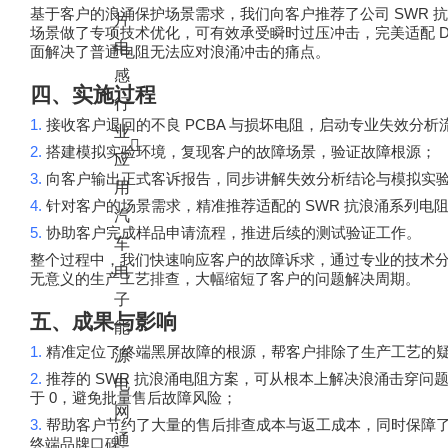
SWR
基于客户的浪涌保护场景需求，我们向客户推荐了公司
抗
片
场景做了专项技术优化，可有效承受瞬时过压冲击，完美适配
电
面解决了普通电阻无法应对浪涌冲击的痛点。
感
四、实施过程
行
1.
PCBA
接收客户退回的不良
与损坏电阻，启动专业失效分析
业
2.
搭建模拟实验环境，复现客户的故障场景，验证故障根源；
应
3.
向客户输出正式客诉报告，同步讲解失效分析结论与模拟实
用
4.
SWR
针对客户的场景需求，精准推荐适配的
抗浪涌系列电
汽
5.
协助客户完成样品申请流程，推进后续的测试验证工作。
车
整个过程中，我们快速响应客户的故障诉求，通过专业的技术
电
无意义的生产工艺排查，大幅缩短了客户的问题解决周期。
子
五、成果与影响
能
1.
精准定位了终端黑屏故障的根源，帮客户排除了生产工艺的
源
2.
SWR
推荐的
抗浪涌电阻方案，可从根本上解决浪涌击穿问
电
0
于
，避免批量售后故障风险；
网
3.
帮助客户节约了大量的售后排查成本与返工成本，同时保障
通
终端品牌口碑。