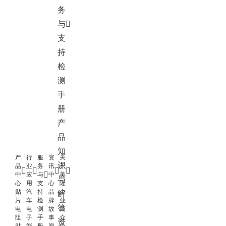
务
与
支
持
检
测
手
册
产
品
知
产
行
服
资
关
识
品
业
务
讯
于
中
应
与
中
美
与
心
用
支
心
隆
贴
汽
持
品
企
解
片
车
检
牌
业
答
电
电
测
故
简
阻
子
手
事
介
资
贴
能
册
资
企