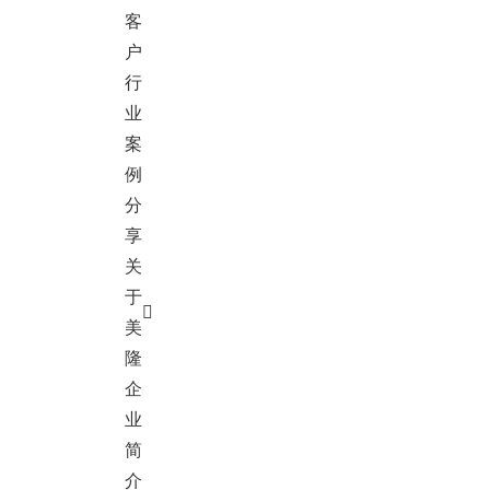
客
户
行
业
案
例
分
享
关
于
美
隆
企
业
简
介