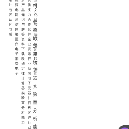
片
源
产
质
业
料
电
电
品
实
文
下
容
网
知
力
化
贴
通
识
合
社
载
片
信
与
作
会
电
网
解
伙
责
欧
感
络
答
伴
任
姆
医
资
企
职
疗
料
业
位
定
电
下
资
招
律
子
载
讯
聘
消
欧
行
联
计
费
姆
业
系
电
定
新
我
算
子
律
闻
们
器
计
电
算
子
实
器
元
实
器
验
验
件
室
室
百
分
科
分
析
客
能
户
析
力
行
能
业