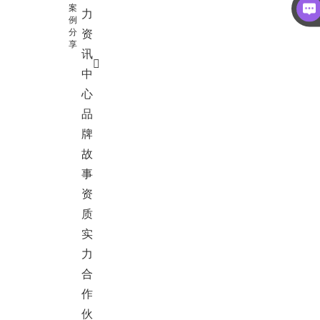
案
力
例
分
资
享
讯
中
心
品
牌
故
事
资
质
实
力
合
作
伙