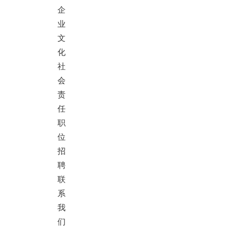
企
业
文
化
社
会
责
任
职
位
招
聘
联
系
我
们