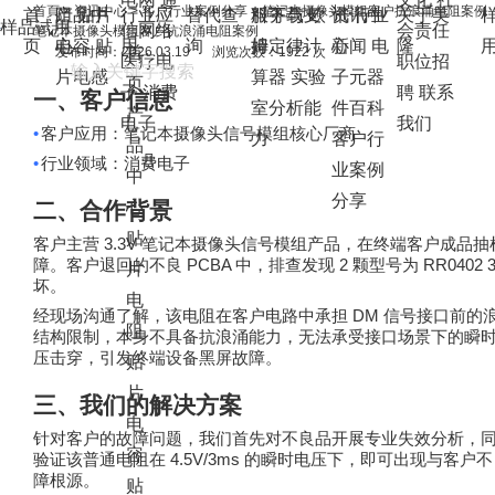
首頁
>
资讯中心
>
客户行业案例分享
>
笔记本摄像头模组客户抗浪涌电阻案例
首
产品中
阻
贴片
行业应
替代查
服务与支
料下载
欧
资讯中
讯
行业
关于美
样品试用
信网络
会责任
笔记本摄像头模组客户抗浪涌电阻案例
页
心
电容
贴
用
询
持
姆定律计
心
新闻
电
隆
首
发布时间：2026.03.19
浏览次数：1922 次
医疗电
职位招
片电感
算器
实验
子元器
页
子
消费
聘
联系
一、客户信息
室分析能
件百科
产
电子
我们
•
客户应用：笔记本摄像头信号模组核心厂商
力
客户行
品
•
行业领域：消费电子
业案例
中
分享
二、合作背景
心
贴
3.3V
客户主营
笔记本摄像头信号模组产品，在终端客户成品抽
PCBA
2
RR0402 
障。客户退回的不良
中，排查发现
颗型号为
片
坏。
电
DM
经现场沟通了解，该电阻在客户电路中承担
信号接口前的
阻
结构限制，本身不具备抗浪涌能力，无法承受接口场景下的瞬
压击穿，引发终端设备黑屏故障。
贴
片
三、我们的解决方案
电
针对客户的故障问题，我们首先对不良品开展专业失效分析，
容
4.5V/3ms
验证该普通电阻在
的瞬时电压下，即可出现与客户不
障根源。
贴