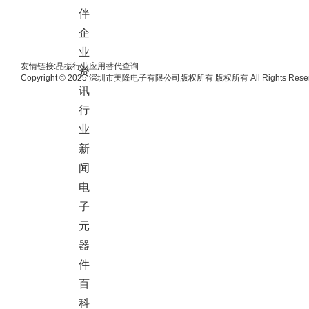
伴
企
业
友情链接:
晶振
行业应用
替代查询
资
Copyright © 2025 深圳市美隆电子有限公司版权所有 版权所有 All Rights Reser
讯
行
业
新
闻
电
子
元
器
件
百
科