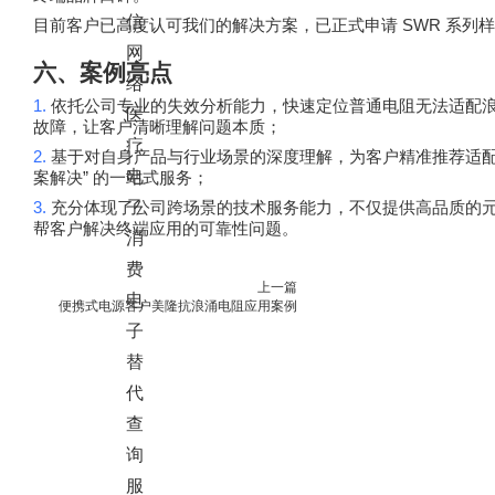
信
SWR
目前客户已高度认可我们的解决方案，已正式申请
系列样
网
六、案例亮点
络
1.
依托公司专业的失效分析能力，快速定位普通电阻无法适配
医
故障，让客户清晰理解问题本质；
疗
2.
基于对自身产品与行业场景的深度理解，为客户精准推荐适
电
”
案解决
的一站式服务；
3.
充分体现了公司跨场景的技术服务能力，不仅提供高品质的
子
帮客户解决终端应用的可靠性问题。
消
费
上一篇
电
便携式电源客户美隆抗浪涌电阻应用案例
子
替
代
查
询
服